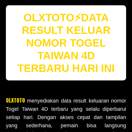
OLXTOTO⚡️DATA
RESULT KELUAR
NOMOR TOGEL
TAIWAN 4D
TERBARU HARI INI
OLXTOTO
menyediakan data result keluaran nomor
Togel Taiwan 4D terbaru yang selalu diperbarui
setiap hari. Dengan akses cepat dan tampilan
yang sederhana, pemain bisa langsung