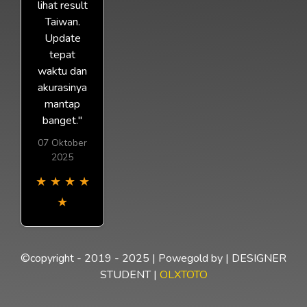
lihat result
Taiwan.
Update
tepat
waktu dan
akurasinya
mantap
banget."
07 Oktober
2025
★
★
★
★
★
©copyright - 2019 - 2025 | Powegold by | DESIGNER
STUDENT |
OLXTOTO